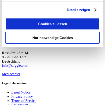
haben oder die sie im Rahmen Ihrer Nutzung der Dienste
gesammelt haben.
Details zeigen
More info brand & company
More Info Contact & Service
Cookies zulassen
Nur notwendige Cookies
SOGGLE GmbH
Rosa-Pfeil-Str. 14
83646 Bad Tölz
Deutschland
info@soggle.com
Mediacenter
Legal Information
Legal Notice
Privacy Policy
Terms of Service
Revocation