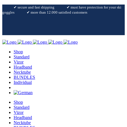
✔︎ secure and fast shipping
✔︎ must have protection for your ski
goggles
✔︎ more than 12.000 satisfied customers
Shop
Standard
Vizor
Headband
Necktube
BUNDLES
Individual
Shop
Standard
Vizor
Headband
Necktube