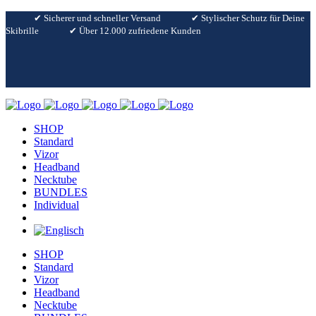
✔︎ Sicherer und schneller Versand
✔︎ Stylischer Schutz für Deine
Skibrille
✔︎ Über 12.000 zufriedene Kunden
SHOP
Standard
Vizor
Headband
Necktube
BUNDLES
Individual
SHOP
Standard
Vizor
Headband
Necktube