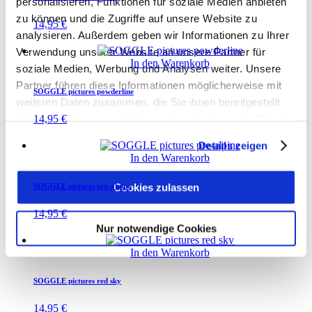
personalisieren, Funktionen für soziale Medien anbieten
zu können und die Zugriffe auf unsere Website zu
14,95
€
analysieren. Außerdem geben wir Informationen zu Ihrer
Verwendung unserer Website an unsere Partner für
In den Warenkorb
soziale Medien, Werbung und Analysen weiter. Unsere
Partner führen diese Informationen möglicherweise mit
SOGGLE pictures powderline
weiteren Daten zusammen, die Sie ihnen bereitgestellt
haben oder die sie im Rahmen Ihrer Nutzung der Dienste
14,95
€
gesammelt haben.
Details zeigen
In den Warenkorb
Cookies zulassen
SOGGLE pictures pre-alpine
14,95
€
Nur notwendige Cookies
In den Warenkorb
SOGGLE pictures red sky
14,95
€