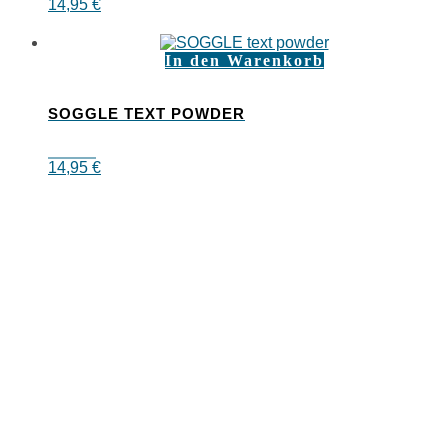
14,95
€
In den Warenkorb
SOGGLE TEXT POWDER
14,95
€
SOGGLE GmbH
Rosa-Pfeil-Str. 14
83646 Bad Tölz
Deutschland
info@soggle.com
Mediacenter