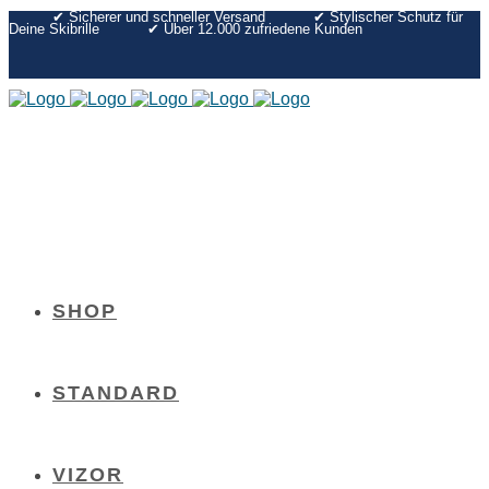
✔︎ Sicherer und schneller Versand
✔︎ Stylischer Schutz für
Deine Skibrille
✔︎ Über 12.000 zufriedene Kunden
SHOP
STANDARD
VIZOR