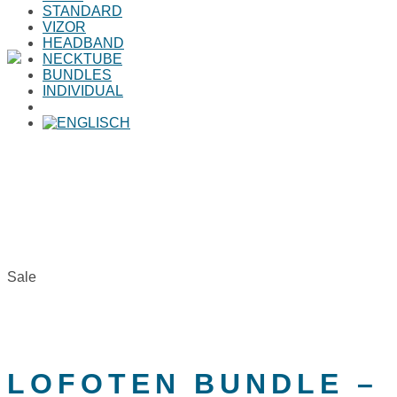
STANDARD
VIZOR
HEADBAND
NECKTUBE
BUNDLES
INDIVIDUAL
Home
>
SHOP
>
Lofoten bundle – standard/necktube
Sale
LOFOTEN BUNDLE –