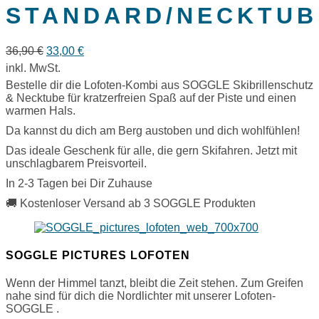
STANDARD/NECKTUB
Ursprünglicher
Aktueller
36,90
€
33,00
€
Preis
Preis
inkl. MwSt.
war:
ist:
Bestelle dir die Lofoten-Kombi aus SOGGLE Skibrillenschutz
36,90 €
33,00 €.
& Necktube für kratzerfreien Spaß auf der Piste und einen
warmen Hals.
Da kannst du dich am Berg austoben und dich wohlfühlen!
Das ideale Geschenk für alle, die gern Skifahren. Jetzt mit
unschlagbarem Preisvorteil.
In 2-3 Tagen bei Dir Zuhause
🚚 Kostenloser Versand ab 3 SOGGLE Produkten
SOGGLE PICTURES LOFOTEN
Wenn der Himmel tanzt, bleibt die Zeit stehen. Zum Greifen
nahe sind für dich die Nordlichter mit unserer Lofoten-
SOGGLE .