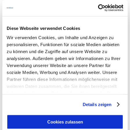
Mit den großartigen Bergmotiven ist es zudem ein
stylisches Accessoire und ein Hingucker
Immer mit dabei und multifunktional einsetzbar, ob als
Schal, Kapuze, Mütze, Stirnband oder Gesichtsschutz
Kratzt nicht, klein, leicht und trocknet schnell
Diese Webseite verwendet Cookies
In 2-3 Werktagen bei Dir Zuhause
Wir verwenden Cookies, um Inhalte und Anzeigen zu
🚚 Kostenloser Versand ab 3 SOGGLE Produkten
personalisieren, Funktionen für soziale Medien anbieten
Vorrätig
zu können und die Zugriffe auf unsere Website zu
Lofoten
analysieren. Außerdem geben wir Informationen zu Ihrer
bundle
In den Warenkorb
Verwendung unserer Website an unsere Partner für
-
Beschreibung
soziale Medien, Werbung und Analysen weiter. Unsere
standard/necktube
quantity
Partner führen diese Informationen möglicherweise mit
Additional Information
weiteren Daten zusammen, die Sie ihnen bereitgestellt
Versand
haben oder die sie im Rahmen Ihrer Nutzung der Dienste
Skibrillenschutz und Necktube
aus der einzigartig weichen
gesammelt haben.
SOGGLE Microfaser: protect, clean, style! Im Lofoten-Set
Details zeigen
unschlagbar.
87% Polyester, 13% Elasthan
Cookies zulassen