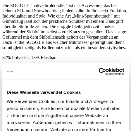
Die SOGGLE "native tiroler adler" ist das Accessoire, das bei
keinem Ski- und Snowboardtag fehlen sollte. In ihr steckt Funktion,
Individualität und Style: Wie eine Art „Mini-Spannbetttuch“ mit
Gummizug lässt sich der praktische Schützer mit einem Handgriff
über die Skibrille ziehen. Die Goggle bleibt jederzeit – außer
während der Skiabfahrt selbst – vor Kratzern geschützt. Das lästige
Gefummel mit dem Skibrillensack gehört der Vergangenheit an.
Dazu ist die SOGGLE aus weicher Mikrofaser gefertigt und dient
somit gleichzeitig als Brillenputztuch – als ein besonders stylisches.
87% Polyester, 13% Elasthan
Diese Webseite verwendet Cookies
Wenn wir Deine Bestellung bis 15 Uhr erhalten, versenden wir noch
am selben Tag.
Wir verwenden Cookies, um Inhalte und Anzeigen zu
Normalerweise ist Deine Bestellung innerhalb von 2-3 Tagen bei
personalisieren, Funktionen für soziale Medien anbieten
Dir Zuhause. Ins europäische Ausland dauert es eventuell 1-2 Tage
zu können und die Zugriffe auf unsere Website zu
länger.
analysieren. Außerdem geben wir Informationen zu Ihrer
Wenn Du 3 SOGGLES oder mehr bestellst, schenken wir Dir die
Verwendung unserer Website an unsere Partner für