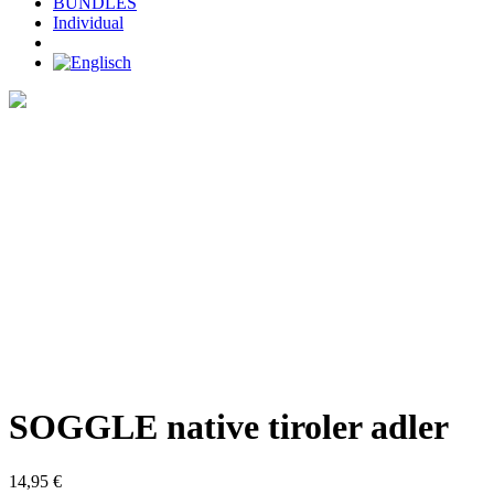
BUNDLES
Individual
Home
>
SHOP
>
SOGGLE native tiroler adler
SOGGLE native tiroler adler
14,95
€