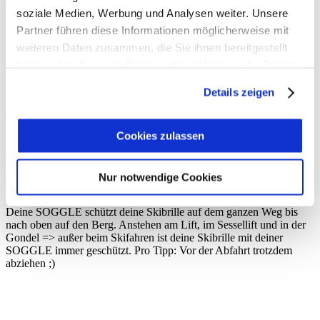
Versandkosten.
soziale Medien, Werbung und Analysen weiter. Unsere
Partner führen diese Informationen möglicherweise mit
weiteren Daten zusammen, die Sie ihnen bereitgestellt
Deine SOGGLE - Schutz im Auto
haben oder die sie im Rahmen Ihrer Nutzung der Dienste
gesammelt haben.
Mit deiner SOGGLE kannst du einfach deine Skibrille nach dem
Details zeigen
Skifahren auf deinem Helm lassen und verstauen. Das lästige
Gefummel mit dem Brillensack gehört der Vergangenheit an. Mit
SOGGLE heißt es: Brille hoch, SOGGLE drauf - ab mit dem Helm
Cookies zulassen
in den Kofferraum oder in das Boot-Bag. Einfacher und schneller
geht es nicht. Und Style hat deine SOGGLE auch ;)
Nur notwendige Cookies
Deine SOGGLE - Schutz am Berg
Deine SOGGLE schützt deine Skibrille auf dem ganzen Weg bis
nach oben auf den Berg. Anstehen am Lift, im Sessellift und in der
Gondel => außer beim Skifahren ist deine Skibrille mit deiner
SOGGLE immer geschützt. Pro Tipp: Vor der Abfahrt trotzdem
abziehen ;)