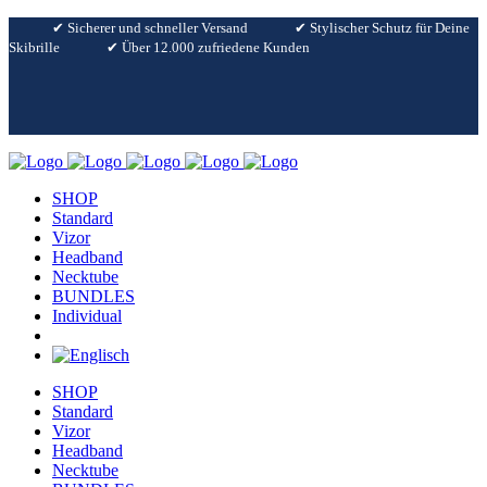
✔︎ Sicherer und schneller Versand
✔︎ Stylischer Schutz für Deine
Skibrille
✔︎ Über 12.000 zufriedene Kunden
SHOP
Standard
Vizor
Headband
Necktube
BUNDLES
Individual
SHOP
Standard
Vizor
Headband
Necktube