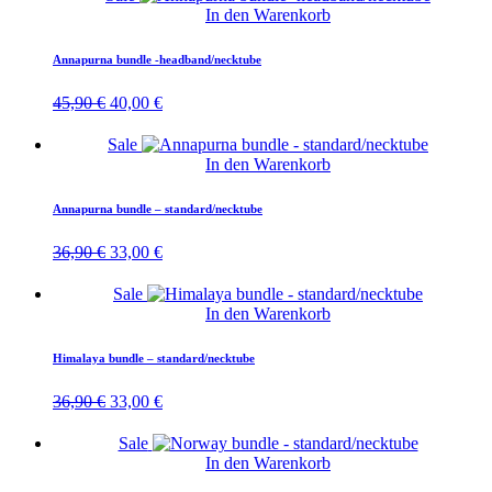
In den Warenkorb
Annapurna bundle -headband/necktube
Ursprünglicher
Aktueller
45,90
€
40,00
€
Preis
Preis
war:
ist:
Sale
45,90 €
40,00 €.
In den Warenkorb
Annapurna bundle – standard/necktube
Ursprünglicher
Aktueller
36,90
€
33,00
€
Preis
Preis
war:
ist:
Sale
36,90 €
33,00 €.
In den Warenkorb
Himalaya bundle – standard/necktube
Ursprünglicher
Aktueller
36,90
€
33,00
€
Preis
Preis
war:
ist:
Sale
36,90 €
33,00 €.
In den Warenkorb