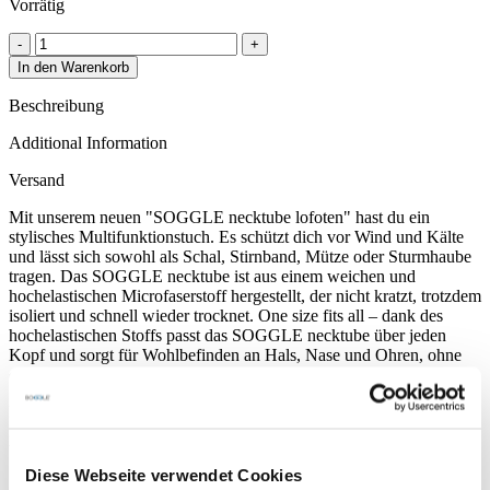
Vorrätig
SOGGLE
necktube
In den Warenkorb
lofoten
quantity
Beschreibung
Additional Information
Versand
Mit unserem neuen "SOGGLE necktube lofoten" hast du ein
stylisches Multifunktionstuch. Es schützt dich vor Wind und Kälte
und lässt sich sowohl als Schal, Stirnband, Mütze oder Sturmhaube
tragen. Das SOGGLE necktube ist aus einem weichen und
hochelastischen Microfaserstoff hergestellt, der nicht kratzt, trotzdem
isoliert und schnell wieder trocknet. One size fits all – dank des
hochelastischen Stoffs passt das SOGGLE necktube über jeden
Kopf und sorgt für Wohlbefinden an Hals, Nase und Ohren, ohne
einzuengen.
Das SOGGLE lofoten Motiv gibt es auch als SOGGLE
Funktionsschlauchtuch, Skibrillenschutz, Visierschutz und
Wendestirnband.
Diese Webseite verwendet Cookies