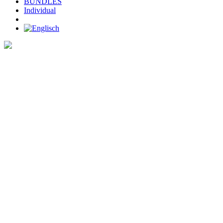
BUNDLES
Individual
Home
>
SHOP
>
SOGGLE necktube lofoten