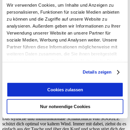
Wir verwenden Cookies, um Inhalte und Anzeigen zu
87% Polyester, 13% Elasthan
personalisieren, Funktionen für soziale Medien anbieten
zu können und die Zugriffe auf unsere Website zu
analysieren. Außerdem geben wir Informationen zu Ihrer
Verwendung unserer Website an unsere Partner für
soziale Medien, Werbung und Analysen weiter. Unsere
Wenn wir Deine Bestellung bis 15 Uhr erhalten, versenden wir noch
Partner führen diese Informationen möglicherweise mit
am selben Tag.
weiteren Daten zusammen, die Sie ihnen bereitgestellt
Normalerweise ist Deine Bestellung innerhalb von 2-3 Tagen bei
haben oder die sie im Rahmen Ihrer Nutzung der Dienste
Dir Zuhause. Ins europäische Ausland dauert es eventuell 1-2 Tage
gesammelt haben.
länger.
Details zeigen
Wenn Du 3 SOGGLES oder mehr bestellst, schenken wir Dir die
Versandkosten.
Cookies zulassen
Dein SOGGLE necktube – Schutz bei Wind
Nur notwendige Cookies
Das stylische und multifunktionale Schlauchtuch von SOGGLE
schützt dich optimal vor kaltem Wind. Immer mit dabei, ziehst du es
einfach aus der Tasche und über den Kopf und schon stört dich der