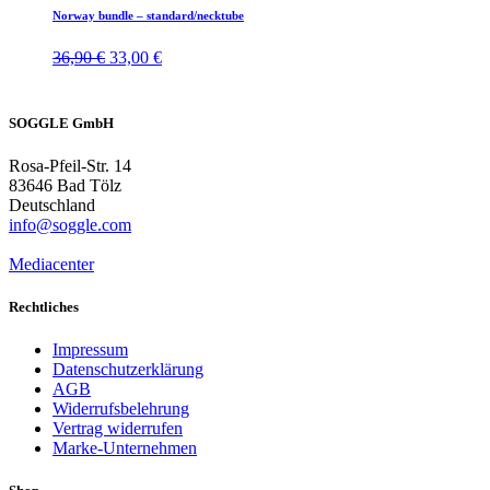
Norway bundle – standard/necktube
Ursprünglicher
Aktueller
36,90
€
33,00
€
Preis
Preis
war:
ist:
36,90 €
33,00 €.
SOGGLE GmbH
Rosa-Pfeil-Str. 14
83646 Bad Tölz
Deutschland
info@soggle.com
Mediacenter
Rechtliches
Impressum
Datenschutzerklärung
AGB
Widerrufsbelehrung
Vertrag widerrufen
Marke-Unternehmen