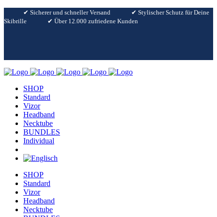
✔︎ Sicherer und schneller Versand
✔︎ Stylischer Schutz für Deine
Skibrille
✔︎ Über 12.000 zufriedene Kunden
SHOP
Standard
Vizor
Headband
Necktube
BUNDLES
Individual
SHOP
Standard
Vizor
Headband
Necktube