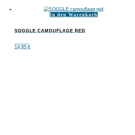
In den Warenkorb
SOGGLE CAMOUFLAGE RED
14,95
€
SOGGLE GmbH
Rosa-Pfeil-Str. 14
83646 Bad Tölz
Deutschland
info@soggle.com
Mediacenter