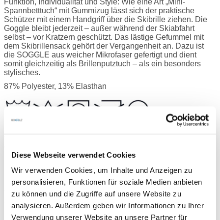
Funktion, Individualität und Style: Wie eine Art „Mini-
Spannbetttuch“ mit Gummizug lässt sich der praktische
Schützer mit einem Handgriff über die Skibrille ziehen. Die
Goggle bleibt jederzeit – außer während der Skiabfahrt
selbst – vor Kratzern geschützt. Das lästige Gefummel mit
dem Skibrillensack gehört der Vergangenheit an. Dazu ist
die SOGGLE aus weicher Mikrofaser gefertigt und dient
somit gleichzeitig als Brillenputztuch – als ein besonders
stylisches.
87% Polyester, 13% Elasthan
Wenn wir Deine Bestellung bis 15 Uhr erhalten, versenden
wir noch am selben Tag.
Diese Webseite verwendet Cookies
Normalerweise ist Deine Bestellung innerhalb von 2-3 Tagen
Wir verwenden Cookies, um Inhalte und Anzeigen zu
bei Dir Zuhause. Ins europäische Ausland dauert es
eventuell 1-2 Tage länger.
personalisieren, Funktionen für soziale Medien anbieten
Wenn Du 3 SOGGLES oder mehr bestellst, schenken wir Dir
zu können und die Zugriffe auf unsere Website zu
die Versandkosten.
analysieren. Außerdem geben wir Informationen zu Ihrer
Verwendung unserer Website an unsere Partner für