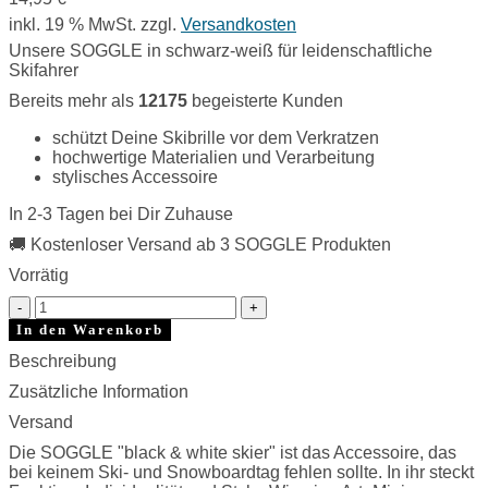
inkl. 19 % MwSt.
zzgl.
Versandkosten
Unsere SOGGLE in schwarz-weiß für leidenschaftliche
Skifahrer
Bereits mehr als
12175
begeisterte Kunden
schützt Deine Skibrille vor dem Verkratzen
hochwertige Materialien und Verarbeitung
stylisches Accessoire
In 2-3 Tagen bei Dir Zuhause
🚚 Kostenloser Versand ab 3 SOGGLE Produkten
Vorrätig
SOGGLE
b-
In den Warenkorb
w
Beschreibung
skier
Anzahl
Zusätzliche Information
Versand
Die SOGGLE "black & white skier" ist das Accessoire, das
bei keinem Ski- und Snowboardtag fehlen sollte. In ihr steckt