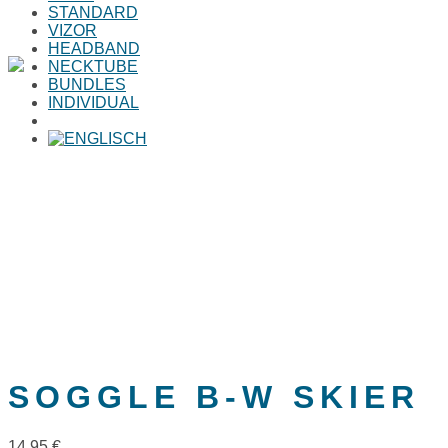
STANDARD
VIZOR
HEADBAND
NECKTUBE
BUNDLES
INDIVIDUAL
Home
>
SHOP
>
SOGGLE b-w skier
SOGGLE B-W SKIER
14,95
€