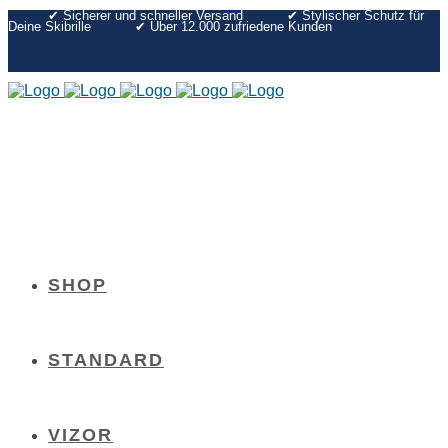
✔︎ Sicherer und schneller Versand
✔︎ Stylischer Schutz für
Deine Skibrille
✔︎ Über 12.000 zufriedene Kunden
SHOP
STANDARD
VIZOR