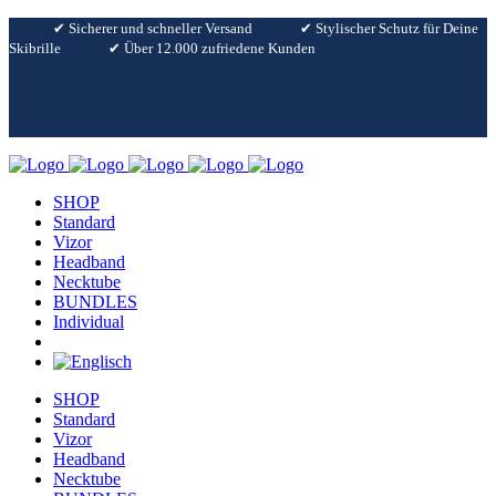
✔︎ Sicherer und schneller Versand
✔︎ Stylischer Schutz für Deine
Skibrille
✔︎ Über 12.000 zufriedene Kunden
SHOP
Standard
Vizor
Headband
Necktube
BUNDLES
Individual
SHOP
Standard
Vizor
Headband
Necktube