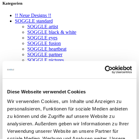
Kategorien
!! Neue Designs !!
SOGGLE standard
SOGGLE artist
SOGGLE black & white
SOGGLE eyes
SOGGLE fusion
SOGGLE heartbeat
SOGGLE partner
SOGGLE pictures
SOGGLE pop art
SOGGLE structure
SOGGLE snowflakes
SOGGLE text
SOGGLE individual
Diese Webseite verwendet Cookies
SOGGLE vizor
SOGGLE necktube
Wir verwenden Cookies, um Inhalte und Anzeigen zu
SOGGLE headband
personalisieren, Funktionen für soziale Medien anbieten
SOGGLE bundles
SOGGLE sun
zu können und die Zugriffe auf unsere Website zu
SOGGLE - SPECIALS
analysieren. Außerdem geben wir Informationen zu Ihrer
Verwendung unserer Website an unsere Partner für
Zeig deine Leidenschaft für Wintersport mit dem passenden
Statement!
soziale Medien, Werbung und Analysen weiter. Unsere