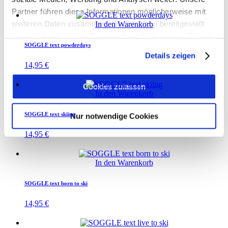
Partner führen diese Informationen möglicherweise mit
weiteren Daten zusammen, die Sie ihnen bereitgestellt
In den Warenkorb
haben oder die sie im Rahmen Ihrer Nutzung der Dienste
SOGGLE text powderdays
gesammelt haben.
Details zeigen
14,95
€
Cookies zulassen
In den Warenkorb
SOGGLE text skiing
Nur notwendige Cookies
14,95
€
In den Warenkorb
SOGGLE text born to ski
14,95
€