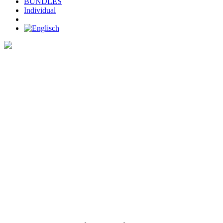
BUNDLES
Individual
Home
>
SHOP
>
SOGGLE vizor himalaya