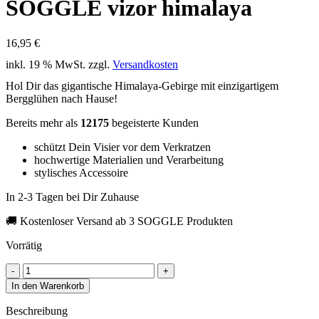
SOGGLE vizor himalaya
16,95
€
inkl. 19 % MwSt.
zzgl.
Versandkosten
Hol Dir das gigantische Himalaya-Gebirge mit einzigartigem
Bergglühen nach Hause!
Bereits mehr als
12175
begeisterte Kunden
schützt Dein Visier vor dem Verkratzen
hochwertige Materialien und Verarbeitung
stylisches Accessoire
In 2-3 Tagen bei Dir Zuhause
🚚 Kostenloser Versand ab 3 SOGGLE Produkten
Vorrätig
SOGGLE
vizor
In den Warenkorb
himalaya
quantity
Beschreibung