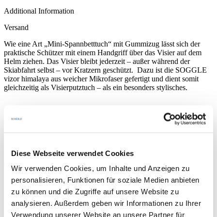
Additional Information
Versand
Wie eine Art „Mini-Spannbetttuch“ mit Gummizug lässt sich der
praktische Schützer mit einem Handgriff über das Visier auf dem
Helm ziehen. Das Visier bleibt jederzeit – außer während der
Skiabfahrt selbst – vor Kratzern geschützt. Dazu ist die SOGGLE
vizor himalaya aus weicher Mikrofaser gefertigt und dient somit
gleichzeitig als Visierputztuch – als ein besonders stylisches.
87% Polyester, 13% Elasthan
Diese Webseite verwendet Cookies
Wenn wir Deine Bestellung bis 15 Uhr erhalten, versenden wir noch
am selben Tag.
Wir verwenden Cookies, um Inhalte und Anzeigen zu
Normalerweise ist Deine Bestellung innerhalb von 2-3 Tagen bei
personalisieren, Funktionen für soziale Medien anbieten
Dir Zuhause. Ins europäische Ausland dauert es eventuell 1-2 Tage
zu können und die Zugriffe auf unsere Website zu
länger.
analysieren. Außerdem geben wir Informationen zu Ihrer
Wenn Du 3 SOGGLES oder mehr bestellst, schenken wir Dir die
Verwendung unserer Website an unsere Partner für