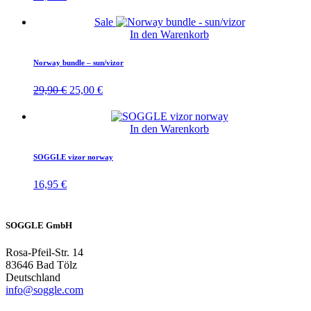
Sale
In den Warenkorb
Norway bundle – sun/vizor
Ursprünglicher
Aktueller
29,90
€
25,00
€
Preis
Preis
war:
ist:
29,90 €
25,00 €.
In den Warenkorb
SOGGLE vizor norway
16,95
€
SOGGLE GmbH
Rosa-Pfeil-Str. 14
83646 Bad Tölz
Deutschland
info@soggle.com