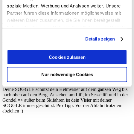
Versandkosten.
soziale Medien, Werbung und Analysen weiter. Unsere
Partner führen diese Informationen möglicherweise mit
weiteren Daten zusammen, die Sie ihnen bereitgestellt
Deine SOGGLE - Schutz im Auto
haben oder die sie im Rahmen Ihrer Nutzung der Dienste
gesammelt haben.
Mit deinem SOGGLE Visierschutz kannst du einfach dein Visier
Details zeigen
nach dem Skifahren hochklappen und den Helm im Auto verstauen.
Das lästige Gefummel mit der Helmtasche gehört der Vergangenheit
an. Mit SOGGLE heißt es: Visier hoch, SOGGLE drauf - ab mit
Cookies zulassen
dem Helm in den Kofferraum oder in das Boot-Bag. Einfacher und
schneller geht es nicht. Und Style hat deine SOGGLE auch ;)
Nur notwendige Cookies
Deine SOGGLE - Schutz am Berg
Deine SOGGLE schützt dein Helmvisier auf dem ganzen Weg bis
nach oben auf den Berg. Anstehen am Lift, im Sessellift und in der
Gondel => außer beim Skifahren ist dein Visier mit deiner
SOGGLE immer geschützt. Pro Tipp: Vor der Abfahrt trotzdem
abziehen ;)