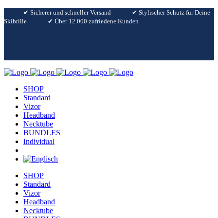
✔︎ Sicherer und schneller Versand
✔︎ Stylischer Schutz für Deine
Skibrille
✔︎ Über 12.000 zufriedene Kunden
SHOP
Standard
Vizor
Headband
Necktube
BUNDLES
Individual
SHOP
Standard
Vizor
Headband
Necktube