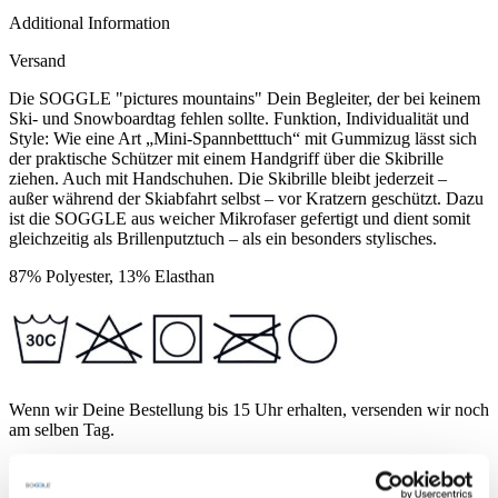
Additional Information
Versand
Die SOGGLE "pictures mountains" Dein Begleiter, der bei keinem
Ski- und Snowboardtag fehlen sollte. Funktion, Individualität und
Style: Wie eine Art „Mini-Spannbetttuch“ mit Gummizug lässt sich
der praktische Schützer mit einem Handgriff über die Skibrille
ziehen. Auch mit Handschuhen. Die Skibrille bleibt jederzeit –
außer während der Skiabfahrt selbst – vor Kratzern geschützt. Dazu
ist die SOGGLE aus weicher Mikrofaser gefertigt und dient somit
gleichzeitig als Brillenputztuch – als ein besonders stylisches.
87% Polyester, 13% Elasthan
Wenn wir Deine Bestellung bis 15 Uhr erhalten, versenden wir noch
am selben Tag.
Normalerweise ist Deine Bestellung innerhalb von 2-3 Tagen bei
Dir Zuhause. Ins europäische Ausland dauert es eventuell 1-2 Tage