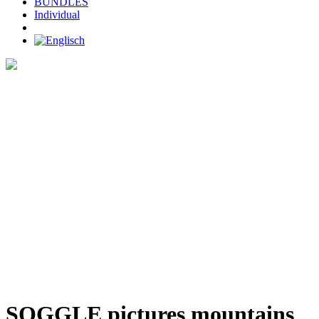
BUNDLES
Individual
Home
>
SHOP
>
SOGGLE pictures mountains
SOGGLE pictures mountains