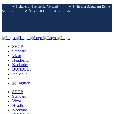
✔︎ Sicherer und schneller Versand
✔︎ Stylischer Schutz für Deine
Skibrille
✔︎ Über 12.000 zufriedene Kunden
SHOP
Standard
Vizor
Headband
Necktube
BUNDLES
Individual
SHOP
Standard
Vizor
Headband
Necktube