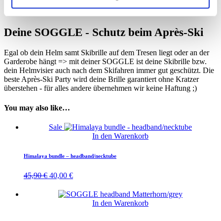
Deine SOGGLE - Schutz beim Après-Ski
Egal ob dein Helm samt Skibrille auf dem Tresen liegt oder an der
Garderobe hängt => mit deiner SOGGLE ist deine Skibrille bzw.
dein Helmvisier auch nach dem Skifahren immer gut geschützt. Die
beste Après-Ski Party wird deine Brille garantiert ohne Kratzer
überstehen - für alles andere übernehmen wir keine Haftung ;)
You may also like…
Sale
In den Warenkorb
Himalaya bundle – headband/necktube
Ursprünglicher
Aktueller
45,90
€
40,00
€
Preis
Preis
war:
ist:
45,90 €
40,00 €.
In den Warenkorb