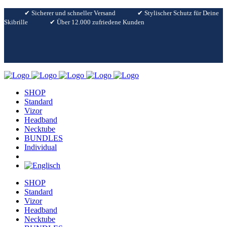
✔︎ Sicherer und schneller Versand
✔︎ Stylischer Schutz für Deine
Skibrille
✔︎ Über 12.000 zufriedene Kunden
SHOP
Standard
Vizor
Headband
Necktube
BUNDLES
Individual
SHOP
Standard
Vizor
Headband
Necktube