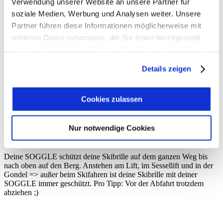
Verwendung unserer Website an unsere Partner für
Wenn Du 3 SOGGLES oder mehr bestellst, schenken wir Dir die
Versandkosten.
soziale Medien, Werbung und Analysen weiter. Unsere
Partner führen diese Informationen möglicherweise mit
weiteren Daten zusammen, die Sie ihnen bereitgestellt
Deine SOGGLE - Schutz im Auto
haben oder die sie im Rahmen Ihrer Nutzung der Dienste
gesammelt haben.
Details zeigen
Mit deiner SOGGLE kannst du einfach deine Skibrille nach dem
Skifahren auf deinem Helm lassen und verstauen. Das lästige
Gefummel mit dem Brillensack gehört der Vergangenheit an. Mit
SOGGLE heißt es: Brille hoch, SOGGLE drauf - ab mit dem Helm
Cookies zulassen
in den Kofferraum oder in das Boot-Bag. Einfacher und schneller
geht es nicht. Und Style hat deine SOGGLE auch ;)
Nur notwendige Cookies
Deine SOGGLE - Schutz am Berg
Deine SOGGLE schützt deine Skibrille auf dem ganzen Weg bis
nach oben auf den Berg. Anstehen am Lift, im Sessellift und in der
Gondel => außer beim Skifahren ist deine Skibrille mit deiner
SOGGLE immer geschützt. Pro Tipp: Vor der Abfahrt trotzdem
abziehen ;)