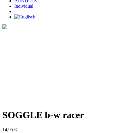
BUNDLES
Individual
Home
>
SHOP
>
SOGGLE b-w racer
SOGGLE b-w racer
14,95
€