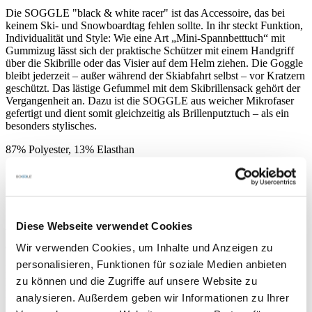
Die SOGGLE "black & white racer" ist das Accessoire, das bei
keinem Ski- und Snowboardtag fehlen sollte. In ihr steckt Funktion,
Individualität und Style: Wie eine Art „Mini-Spannbetttuch“ mit
Gummizug lässt sich der praktische Schützer mit einem Handgriff
über die Skibrille oder das Visier auf dem Helm ziehen. Die Goggle
bleibt jederzeit – außer während der Skiabfahrt selbst – vor Kratzern
geschützt. Das lästige Gefummel mit dem Skibrillensack gehört der
Vergangenheit an. Dazu ist die SOGGLE aus weicher Mikrofaser
gefertigt und dient somit gleichzeitig als Brillenputztuch – als ein
besonders stylisches.
87% Polyester, 13% Elasthan
Diese Webseite verwendet Cookies
Wenn wir Deine Bestellung bis 15 Uhr erhalten, versenden wir noch
am selben Tag.
Wir verwenden Cookies, um Inhalte und Anzeigen zu
personalisieren, Funktionen für soziale Medien anbieten
Normalerweise ist Deine Bestellung innerhalb von 2-3 Tagen bei
zu können und die Zugriffe auf unsere Website zu
Dir Zuhause. Ins europäische Ausland dauert es eventuell 1-2 Tage
länger.
analysieren. Außerdem geben wir Informationen zu Ihrer