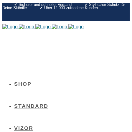
✔︎ Sicherer und schneller Versand
✔︎ Stylischer Schutz für
Deine Skibrille
✔︎ Über 12.000 zufriedene Kunden
SHOP
STANDARD
VIZOR