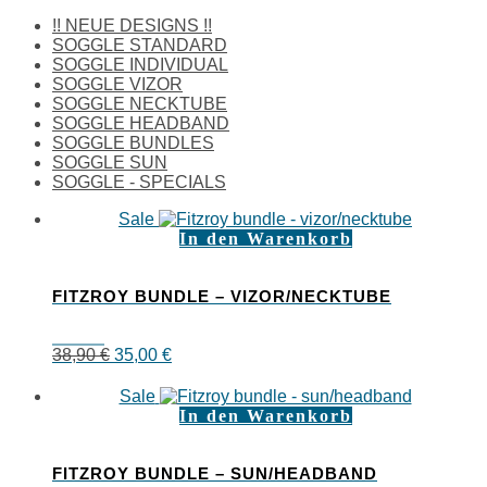
!! NEUE DESIGNS !!
SOGGLE STANDARD
SOGGLE INDIVIDUAL
SOGGLE VIZOR
SOGGLE NECKTUBE
SOGGLE HEADBAND
SOGGLE BUNDLES
SOGGLE SUN
SOGGLE - SPECIALS
Sale
In den Warenkorb
FITZROY BUNDLE – VIZOR/NECKTUBE
Ursprünglicher
Aktueller
38,90
€
35,00
€
Preis
Preis
war:
ist:
Sale
38,90 €
35,00 €.
In den Warenkorb
FITZROY BUNDLE – SUN/HEADBAND