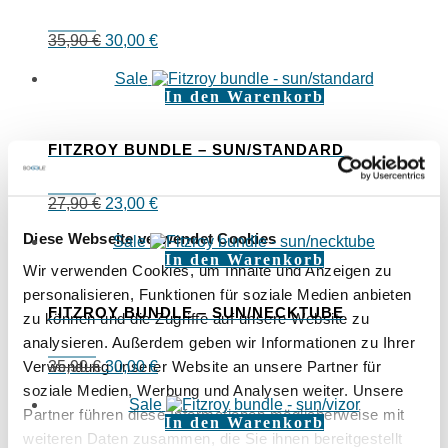
Ursprünglicher
Aktueller
35,90
€
30,00
€
Preis
Preis
war:
ist:
Sale
35,90 €
30,00 €.
In den Warenkorb
FITZROY BUNDLE – SUN/STANDARD
Ursprünglicher
Aktueller
27,90
€
23,00
€
Preis
Preis
Diese Webseite verwendet Cookies
war:
ist:
Sale
27,90 €
23,00 €.
In den Warenkorb
Wir verwenden Cookies, um Inhalte und Anzeigen zu
personalisieren, Funktionen für soziale Medien anbieten
FITZROY BUNDLE – SUN/NECKTUBE
zu können und die Zugriffe auf unsere Website zu
analysieren. Außerdem geben wir Informationen zu Ihrer
Verwendung unserer Website an unsere Partner für
Ursprünglicher
Aktueller
35,90
€
30,00
€
Preis
Preis
soziale Medien, Werbung und Analysen weiter. Unsere
war:
ist:
Sale
Partner führen diese Informationen möglicherweise mit
35,90 €
30,00 €.
In den Warenkorb
weiteren Daten zusammen, die Sie ihnen bereitgestellt